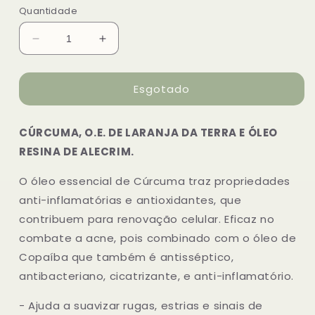
Quantidade
Diminuir
Aumentar
a
a
quantidade
quantidade
Esgotado
de
de
Sabonete
Sabonete
Artesanal
Artesanal
CÚRCUMA, O.E. DE LARANJA DA TERRA E ÓLEO
de
de
Cúrcuma
Cúrcuma
RESINA DE ALECRIM.
e
e
O.E.
O.E.
O óleo essencial de Cúrcuma traz propriedades
de
de
anti-inflamatórias e antioxidantes, que
laranja
laranja
contribuem para renovação celular. Eficaz no
da
da
terra
terra
combate a acne, pois combinado com o óleo de
Copaíba que também é antisséptico,
antibacteriano, cicatrizante, e anti-inflamatório.
- Ajuda a suavizar rugas, estrias e sinais de