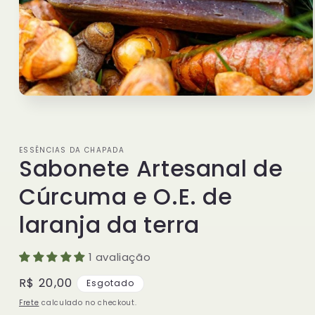
Abrir
mídia
1
na
janela
ESSÊNCIAS DA CHAPADA
modal
Sabonete Artesanal de
Cúrcuma e O.E. de
laranja da terra
1 avaliação
Preço
R$ 20,00
Esgotado
normal
Frete
calculado no checkout.