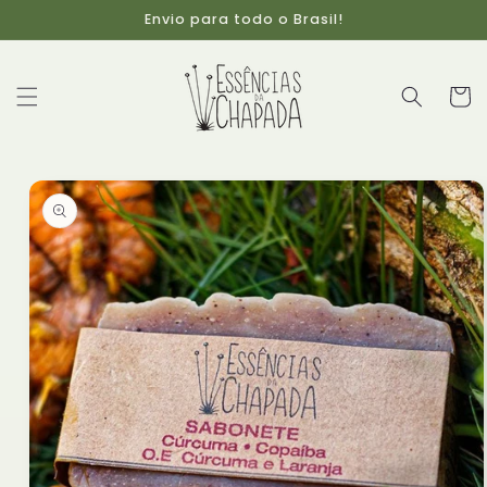
Pular
Envio para todo o Brasil!
para o
conteúdo
Carrinh
Pular para
as
informações
do produto