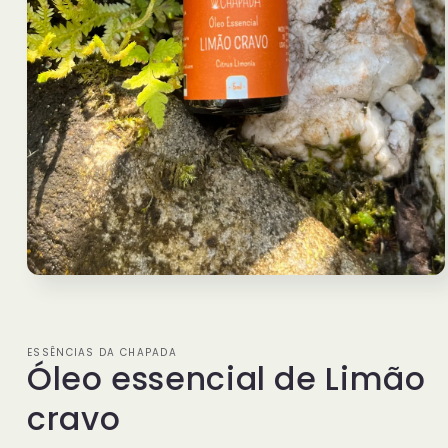
Abrir
mídia
1
na
janela
ESSÊNCIAS DA CHAPADA
modal
Óleo essencial de Limão
cravo