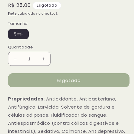
Preço
R$ 25,00
Esgotado
normal
Frete
calculado no checkout.
Tamanho
Variante
5ml
esgotada
ou
indisponível
Quantidade
Diminuir
Aumentar
a
a
quantidade
quantidade
Esgotado
de
de
Óleo
Óleo
essencial
essencial
Propriedades:
Antioxidante, Antibacteriano,
de
de
Limão
Limão
Antifúngico, Larvicida, Solvente de gordura e
cravo
cravo
células adiposas, Fluidificador do sangue,
Antiespasmódico (contra cólicas digestivas e
intestinais), Sedativo, Calmante, Antidepressivo,