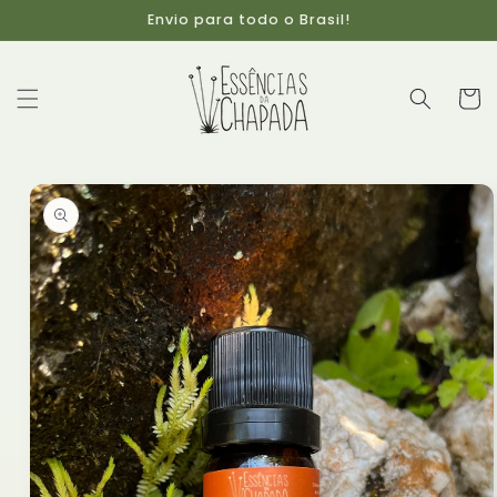
Pular
Envio para todo o Brasil!
para o
conteúdo
Carrinh
Pular para
as
informações
do produto