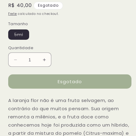
Preço
R$ 40,00
Esgotado
normal
Frete
calculado no checkout.
Tamanho
Variante
5ml
esgotada
ou
indisponível
Quantidade
Diminuir
Aumentar
a
a
quantidade
quantidade
Esgotado
de
de
Óleo
Óleo
essencial
essencial
A laranja flor não é uma fruta selvagem, ao
de
de
Laranja
Laranja
contrário do que muitos pensam. Sua origem
Flor
Flor
remonta a milênios, e a fruta doce como
conhecemos hoje foi produzida como um híbrido,
a partir da mistura do pomelo (Citrus-maxima) e