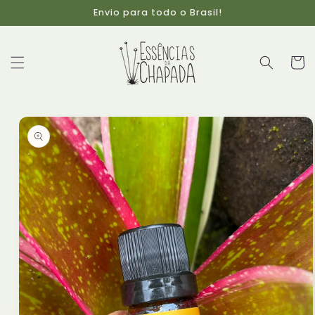
Pular
Envio para todo o Brasil!
para o
conteúdo
Carrinh
Pular para
as
informações
do produto