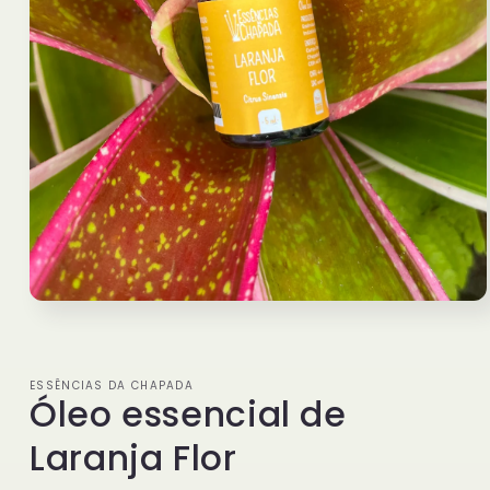
Abrir
mídia
1
na
janela
ESSÊNCIAS DA CHAPADA
modal
Óleo essencial de
Laranja Flor